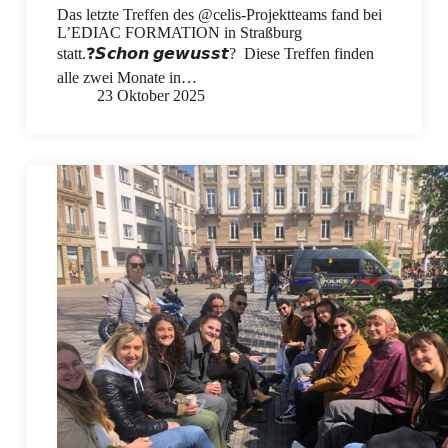
Das letzte Treffen des @celis-Projektteams fand bei
L’EDIAC FORMATION in Straßburg
statt.❓𝙎𝙘𝙝𝙤𝙣 𝙜𝙚𝙬𝙪𝙨𝙨𝙩? Diese Treffen finden
alle zwei Monate in…
23 Oktober 2025