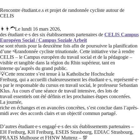
Rencontre étudiant.e.s et projet de randonnée cycliste autour de
CELIS
👩👨‍🦱Le lundi 16 mars 2026,
des étudiant·e·s des six établissements partenaires de
CELIS Campus
Européen Social / Campus Soziale Arbeit
se sont réunis pour la deuxième fois afin de poursuivre la planification
d’une 🚵randonnée cycliste trinationale. Cette initiative vise à rendre
CELIS – le Campus européen du travail social et de la pédagogie –
visible et tangible dans la région du Rhin supérieur, tant en
interne qu’auprès du grand public.
💡Cette rencontre s’est tenue à la Katholische Hochschule
Freiburg, qui a accueilli chaleureusement les étudiant·e·s, représenté·e·
s par le responsable du cursus en travail social, le professeur Sebastian
Klus. Au cours d’une séance de travail intensive, des lots de
travail essentiels ont été définis et les prochaines étapes concertées.
La journée,
riche en échanges et en avancées concrètes, s’est conclue dans l’après-
midi avec des accords clairs et un objectif commun partagé.
D’autres étudiant·e·s engagé·e·s des six établissements partenaires –
EH Freiburg, KH Freiburg, ESEIS Strasbourg, EDIAC Strasbourg,
PRAXIS Mulhouse et FHNW Muttenz – 💯