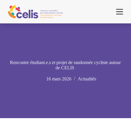
P
a
s
s
e
r
a
u
c
o
n
Rencontre étudiant.e.s et projet de randonnée cycliste autour
t
de CELIS
e
n
16 mars 2026
Actualités
u